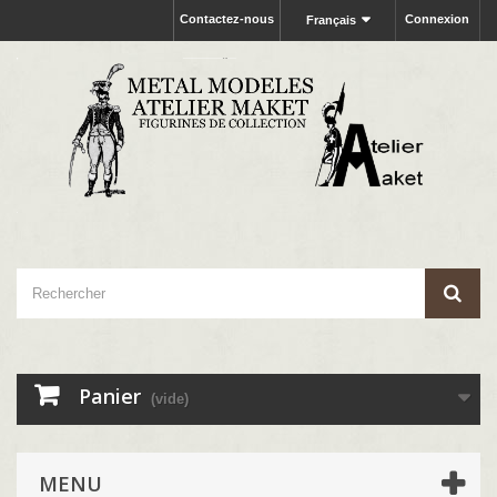
Contactez-nous
Connexion
Français
Panier
(vide)
MENU