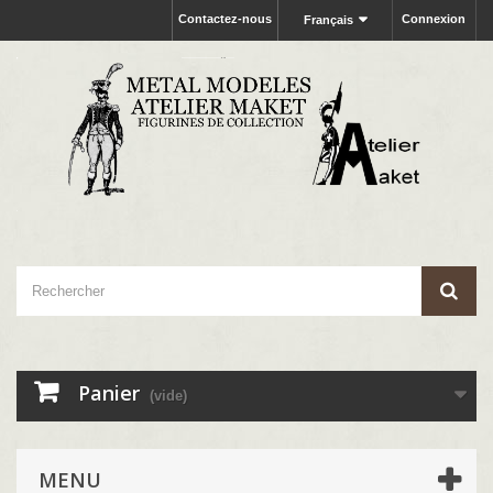
Contactez-nous
Connexion
Français
Panier
(vide)
MENU