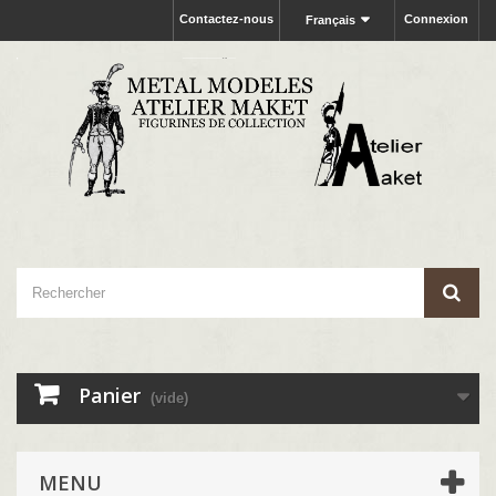
Contactez-nous
Connexion
Français
Panier
(vide)
MENU