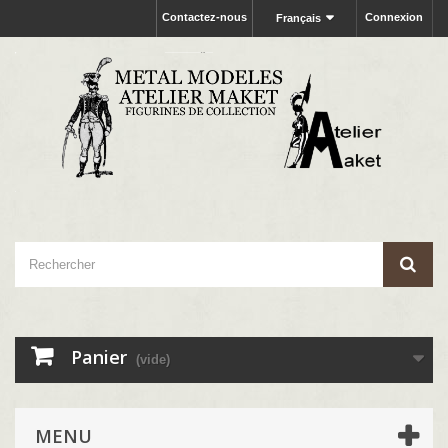
Contactez-nous
Connexion
Français
Panier
(vide)
MENU