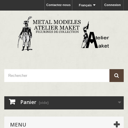
Contactez-nous
Connexion
Français
Panier
(vide)
MENU