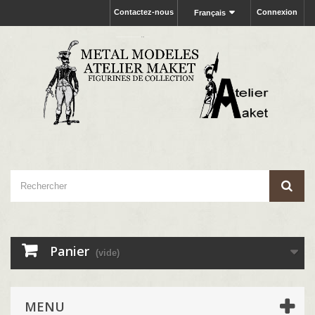
Contactez-nous
Connexion
Français
Panier
(vide)
MENU