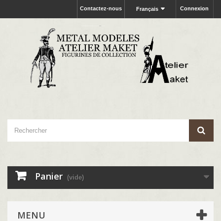
Contactez-nous
Connexion
Français
Panier
(vide)
MENU