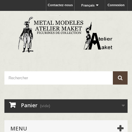
Contactez-nous
Connexion
Français
Panier
(vide)
MENU