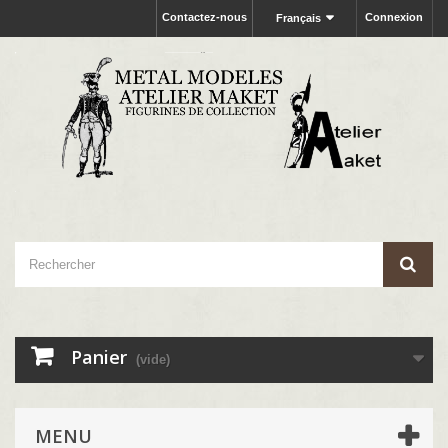
Contactez-nous
Connexion
Français
Panier
(vide)
MENU